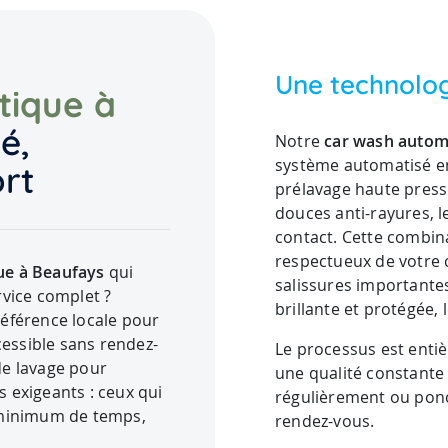
Une technolog
tique à
é,
Notre
car wash autom
système automatisé en
ort
prélavage haute pressi
douces anti-rayures, l
contact. Cette combin
respectueux de votre 
ue à Beaufays
qui
salissures importantes
rvice complet ?
brillante et protégée,
éférence locale pour
cessible sans rendez-
Le processus est enti
de lavage pour
une qualité constante
 exigeants : ceux qui
régulièrement ou ponct
 minimum de temps,
rendez-vous.