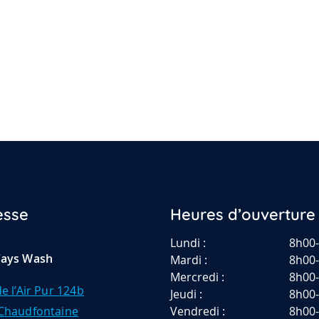
esse
Heures d’ouverture
Lundi :
8h00
fays Wash
Mardi :
8h00
Mercredi :
8h00
e l’Air Pur 124b
Jeudi :
8h00
Chaudfontaine
Vendredi :
8h00