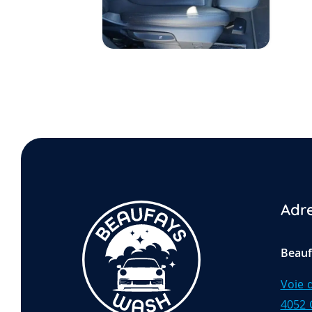
Adr
Beau
Voie d
4052 