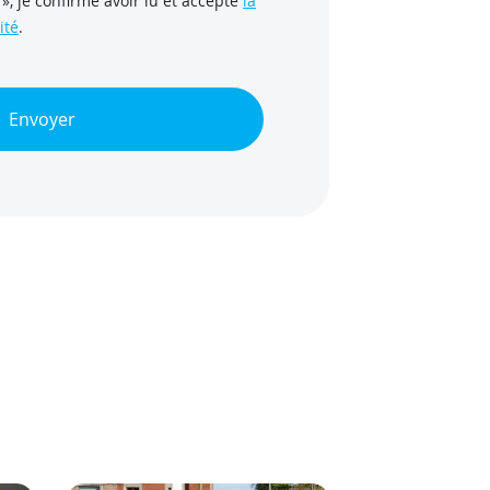
», je confirme avoir lu et accepté
la
ité
.