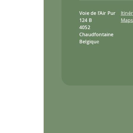
Voie de l’Air Pur
Itiné
124 B
Map
4052
Chaudfontaine
Belgiqu
e