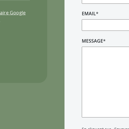
raire Google
EMAIL
*
s
MESSAGE
*